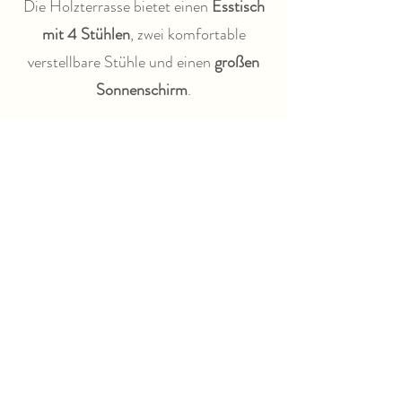
Die Holzterrasse bietet einen
Esstisch
mit 4 Stühlen
,
zwei komfortable
verstellbare Stühle
und einen
großen
Sonnenschirm
.
Die Betten sind mit Bettdecken
ausgestattet. Für jede volle Woche
erhalten Sie saubere Bettwäsche. Ein
Handtuchset kann separat bestellt
werden.
Das Chalet ist in der Vor- und
Nachsaison ab 3 Nächten buchbar und
beinhaltet
Heizung
und
Klimaanlage
.