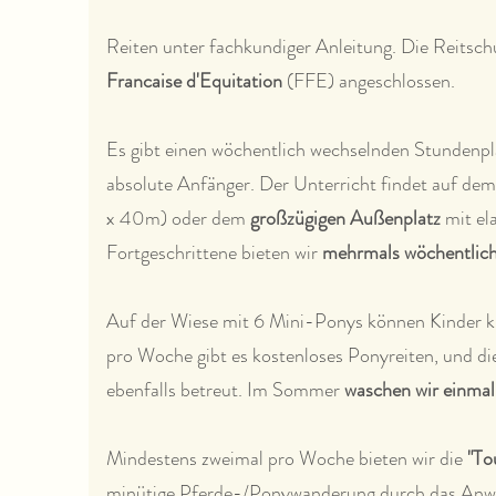
Reiten unter fachkundiger Anleitung. Die Reitschu
Francaise d'Equitation
(FFE) angeschlossen.
Es gibt einen wöchentlich wechselnden Stundenpla
absolute Anfänger. Der Unterricht findet auf de
x 40m) oder dem
großzügigen Außenplatz
mit el
Fortgeschrittene bieten wir
mehrmals wöchentlic
Auf der Wiese mit 6 Mini-Ponys können Kinder k
pro Woche gibt es kostenloses Ponyreiten, und di
ebenfalls betreut. Im Sommer
waschen wir einma
Mindestens zweimal pro Woche bieten wir die
"To
minütige Pferde-/Ponywanderung durch das Anw