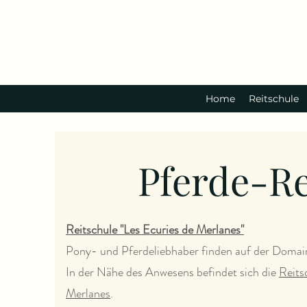
Home
Reitschule
Pferde-Re
Reitschule "Les Ecuries de Merlanes"
Pony- und Pferdeliebhaber finden auf der Domain
In der Nähe des Anwesens befindet sich die
Reits
Merlanes
.