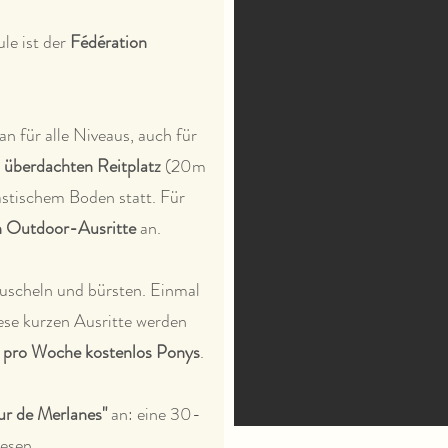
le ist der
Fédération
n für alle Niveaus, auch für
m
überdachten Reitplatz
(20m
astischem Boden statt. Für
h Outdoor-Ausritte
an.
uscheln und bürsten. Einmal
ese kurzen Ausritte werden
l pro Woche kostenlos Ponys
.
ur de Merlanes"
an: eine 30-
esen.