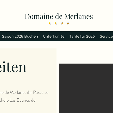
Domaine de Merlanes
Saison 2026 Buchen
Unterkünfte
Tarife für 2026
Service
iten
e de Merlanes ihr Paradies.
chule Les Écuries de