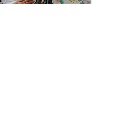
Ihre Safari Lodge in
Südfrankreich buchen
Möchten Sie in einer Safari Lodge
auf einem luxuriösen
Campingplatz in Südfrankreich
übernachten, wo Komfort, Natur
und familienfreundliche
Einrichtungen
zusammenkommen? Dann
entdecken Sie die verschiedenen