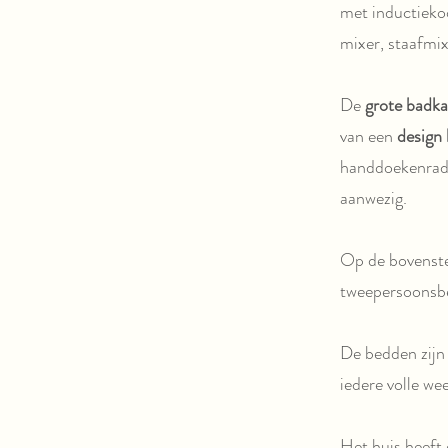
met inductieko
mixer, staafmi
De
grote badk
van een
design 
handdoekenradi
aanwezig.
Op de bovenste
tweepersoonsb
De bedden zijn
iedere volle w
Het huis heeft