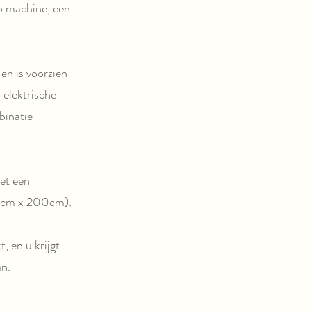
o machine, een
en is voorzien
n elektrische
inatie
et een
0cm x 200cm).
 en u krijgt
en.