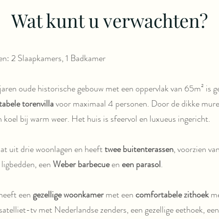
Wat kunt u verwachten?
n: 2 Slaapkamers, 1 Badkamer
jaren oude historische gebouw met een oppervlak van 65m² is g
abele torenvilla
voor maximaal 4 personen. Door de dikke mure
n koel bij warm weer. Het huis is sfeervol en luxueus ingericht.
at uit drie woonlagen en heeft
twee buitenterassen
, voorzien v
 ligbedden, een
Weber barbecue
en
een parasol
.
heeft een
gezellige woonkamer
met een
comfortabele zithoek
me
satelliet-tv met Nederlandse zenders, een gezellige eethoek, e