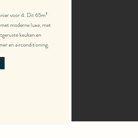
nnier voor 4. Dit 65m²
e met moderne luxe, met
itgeruste keuken en
er en airconditioning.