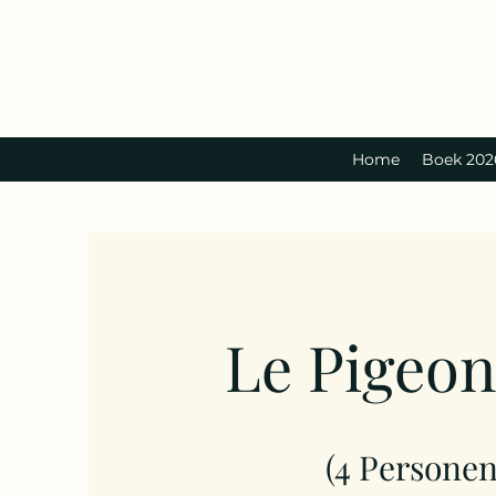
Home
Boek 202
Le P
igeo
n
(4 Persone