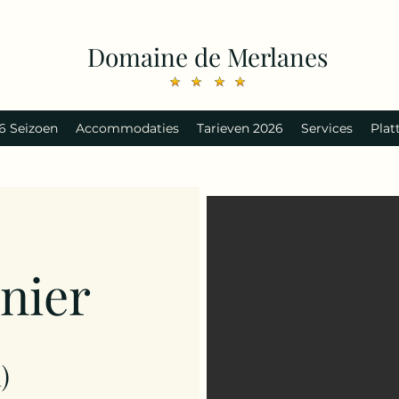
Domaine de Merlanes
6 Seizoen
Accommodaties
Tarieven 2026
Services
Plat
nier
n
)