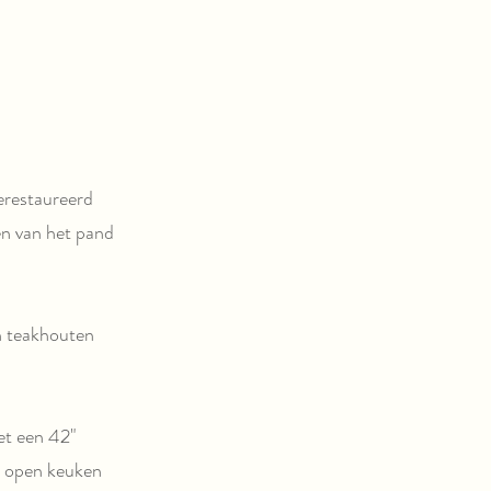
erestaureerd
n van het pand
an teakhouten
t een 42"
en open keuken