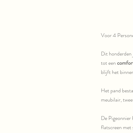
Voor 4 Persone
Dit honderden 
tot een
comfort
blijft het binne
Het pand besta
meubilair, twee
De Pigeonnier 
flatscreen met 