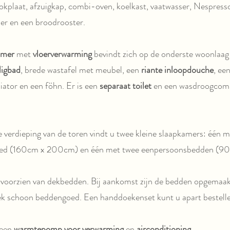
okplaat, afzuigkap, combi-oven, koelkast, vaatwasser, Nespress
xer en een broodrooster.
amer
met
vloerverwarming
bevindt zich op de onderste woonlaag 
ligbad
, brede wastafel met meubel, een
riante inloopdouche
, ee
ator en een föhn. Er is een
separaat toilet
en een wasdroogcomb
 verdieping van de toren vindt u twee kleine slaapkamers: één m
ed (160cm x 200cm) en één met twee eenpersoonsbedden (9
 voorzien van dekbedden. Bij aankomst zijn de bedden opgemaakt,
eek schoon beddengoed. Een handdoekenset kunt u apart bestell
 een
warmtepomp voor verwarming
en
airconditioning
.