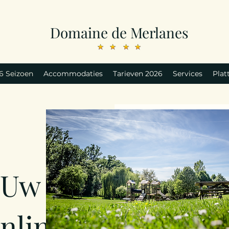
Domaine de Merlanes
6 Seizoen
Accommodaties
Tarieven 2026
Services
Plat
 Uw
nline