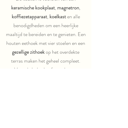
keramische kookplaat
,
magnetron
,
koffiezetapparaat
,
koelkast
en alle
benodigdheden om een heerlijke
maaltijd te bereiden en te genieten. Een
houten eethoek met vier stoelen en een
gezellige zithoek
op het overdekte
terras maken het geheel compleet.
Voor de lodge heeft u ook twee
comfortabele verstelbare stoelen, een
hangmat en een BBQ.
De bedden zijn voorzien van
dekbedden. Voor iedere volle week
ontvangt u schoon beddengoed. Een