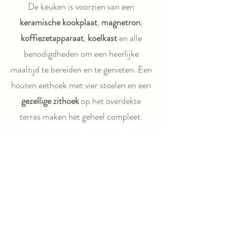
De keuken is voorzien van een
keramische kookplaat
,
magnetron
,
koffiezetapparaat
,
koelkast
en alle
benodigdheden om een heerlijke
maaltijd te bereiden en te genieten. Een
houten eethoek met vier stoelen en een
gezellige zithoek
op het overdekte
terras maken het geheel compleet.
Voor de lodge heeft u ook twee
comfortabele verstelbare stoelen, een
hangmat en een BBQ.
De bedden zijn voorzien van
dekbedden
. Voor iedere volle week
ontvangt u
schoon beddengoed. Een