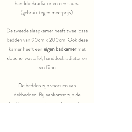
handdoekradiator en een sauna
(gebruik tegen meerprijs).
De tweede slaapkamer heeft twee losse
bedden van 90cm x 200cm. Ook deze
kamer heeft een
eigen badkamer
met
douche, wastafel, handdoekradiator en
een föhn.
De bedden zijn voorzien van
dekbedden. Bij aankomst zijn de
bedden opgemaakt, en u krijgt iedere
volle week schoon beddengoed. Een
handdoekenset kunt u apart bestellen.