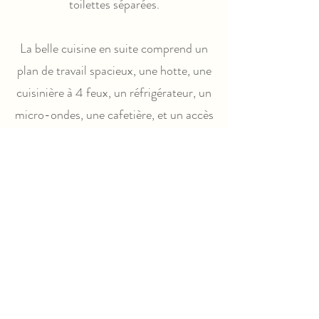
toilettes séparées.
La belle cuisine en suite comprend un
plan de travail spacieux, une hotte, une
cuisinière à 4 feux, un réfrigérateur, un
micro-ondes, une cafetière, et un accès
direct à la terrasse. La terrasse en bois
couvre toute la largeur et est équipée
de stores, d'une table à manger avec 6
chaises et de deux chaises confortables
et réglables.
Les lits sont équipés de couettes. Pour
chaque semaine complète, vous
recevrez des draps propres. Un