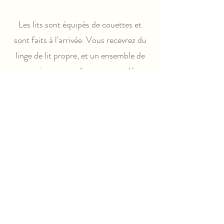
Les lits sont équipés de couettes et
sont faits à l'arrivée. Vous recevrez du
linge de lit propre, et un ensemble de
serviettes peut être commandé
séparément.
La buanderie contient une machine à
laver et un sèche-linge.
La maison est meublée avec style et
luxe et inclut des volets électriques.
La villa est équipée du WIFI gratuit, de